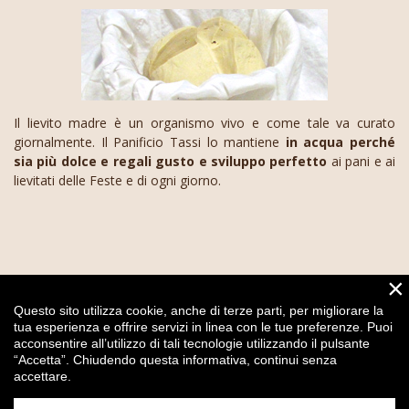
Il lievito madre è un organismo vivo e come tale va curato
giornalmente. Il Panificio Tassi lo mantiene
in acqua perché
sia più dolce e regali gusto e sviluppo perfetto
ai pani e ai
lievitati delle Feste e di ogni giorno.
×
Questo sito utilizza cookie, anche di terze parti, per migliorare la
tua esperienza e offrire servizi in linea con le tue preferenze. Puoi
PANIFICIO TASSI
acconsentire all’utilizzo di tali tecnologie utilizzando il pulsante
Viale Vittoria, 20 - Bettola, Piacenza (PC)
“Accetta”. Chiudendo questa informativa, continui senza
accettare.
Tel.:
+39 0523 917769
info@panificiotassi.it